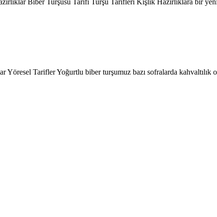
rlıklar Biber Turşusu Tarifi Turşu Tarifleri Kışlık Hazırlıklara bir ye
ar Yöresel Tarifler Yoğurtlu biber turşumuz bazı sofralarda kahvaltılık o