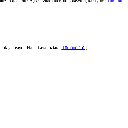
umuzun dostudur. A,B,C vitaminleri ile potasyum, kalsiyum
[Tümünü
a çok yakışıyor. Hatta kavanozlara
[Tümünü Gör]