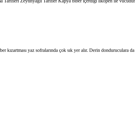
Tarifleri Zeytinyağlı Tarifler Kapya biber içerdiği likopen ile vücud
er kızartması yaz sofralarında çok sık yer alır. Derin donduruculara d