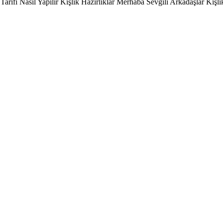
Tarifi Nasıl Yapılır Kışlık Hazırlıklar Merhaba Sevgili Arkadaşlar Kışl