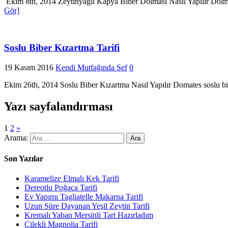
Ekim 8th, 2014 Zeytinyağlı Kapya Biber Dolması Nasıl Yapılır Dolma 
Gör]
Soslu Biber Kızartma Tarifi
19 Kasım 2016
Kendi Mutfağında Şef
0
Ekim 26th, 2014 Soslu Biber Kızartma Nasıl Yapılır Domates soslu bib
Yazı sayfalandırması
1
2
»
Arama:
Son Yazılar
Karamelize Elmalı Kek Tarifi
Dereotlu Poğaça Tarifi
Ev Yapımı Tagliatelle Makarna Tarifi
Uzun Süre Dayanan Yeşil Zeytin Tarifi
Kremalı Yaban Mersinli Tart Hazırladım
Çilekli Magnolia Tarifi