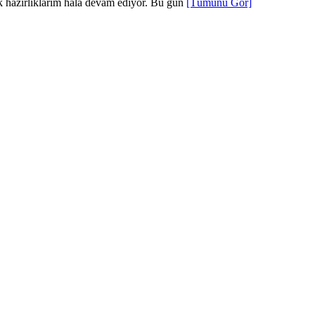
ık hazırlıklarım hala devam ediyor. Bu gün
[Tümünü Gör]