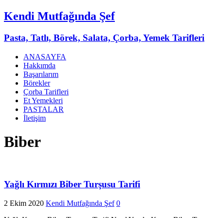
Kendi Mutfağında Şef
Pasta, Tatlı, Börek, Salata, Çorba, Yemek Tarifleri
ANASAYFA
Hakkımda
Başarılarım
Börekler
Çorba Tarifleri
Et Yemekleri
PASTALAR
İletişim
Biber
Yağlı Kırmızı Biber Turşusu Tarifi
2 Ekim 2020
Kendi Mutfağında Şef
0