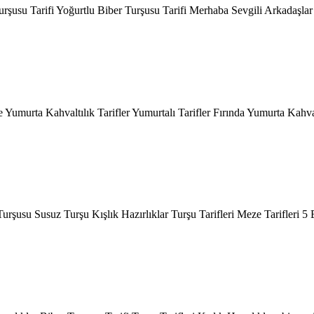
şusu Tarifi Yoğurtlu Biber Turşusu Tarifi Merhaba Sevgili Arkadaşlar Far
Yumurta Kahvaltılık Tarifler Yumurtalı Tarifler Fırında Yumurta Kahvaltı 
r Turşusu Susuz Turşu Kışlık Hazırlıklar Turşu Tarifleri Meze Tarifler