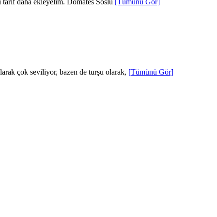
ni tarif daha ekleyelim. Domates Soslu
[Tümünü Gör]
larak çok seviliyor, bazen de turşu olarak,
[Tümünü Gör]