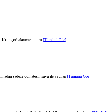
f. Kışın çorbalarımıza, kuru
[Tümünü Gör]
yulmadan sadece domatesin suyu ile yapılan
[Tümünü Gör]