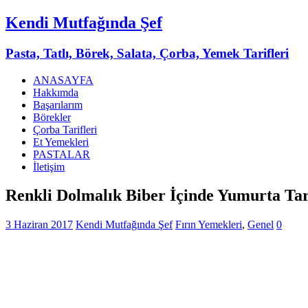
Kendi Mutfağında Şef
Pasta, Tatlı, Börek, Salata, Çorba, Yemek Tarifleri
ANASAYFA
Hakkımda
Başarılarım
Börekler
Çorba Tarifleri
Et Yemekleri
PASTALAR
İletişim
Renkli Dolmalık Biber İçinde Yumurta Tar
3 Haziran 2017
Kendi Mutfağında Şef
Fırın Yemekleri
,
Genel
0