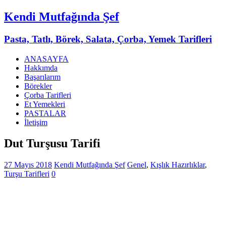
Kendi Mutfağında Şef
Pasta, Tatlı, Börek, Salata, Çorba, Yemek Tarifleri
ANASAYFA
Hakkımda
Başarılarım
Börekler
Çorba Tarifleri
Et Yemekleri
PASTALAR
İletişim
Dut Turşusu Tarifi
27 Mayıs 2018
Kendi Mutfağında Şef
Genel
,
Kışlık Hazırlıklar
,
Turşu Tarifleri
0