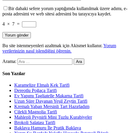
Bir dahaki sefere yorum yaptığımda kullanılmak üzere adımı, e-
posta adresimi ve web sitesi adresimi bu tarayıcıya kaydet.
4
×
7
=
Bu site istenmeyenleri azaltmak için Akismet kullanır.
Yorum
verilerinizin nasıl işlendiğini öğrenin.
Arama:
Son Yazılar
Karamelize Elmalı Kek Tarifi
Dereotlu Poğaça Tarifi
Ev Yapımı Tagliatelle Makarna Tarifi
Uzun Süre Dayanan Yeşil Zeytin Tarifi
Kremalı Yaban Mersinli Tart Hazırladım
Çilekli Magnolia Tarifi
Mahlepli Peynirli Mini Tuzlu Kurabiyeler
Brokoli Salatası Tarifi
Baklava Hamuru İle Pratik Baklava