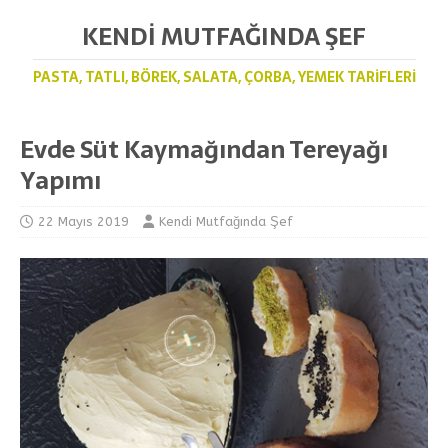
KENDI MUTFAĞINDA ŞEF
PASTA, TATLI, BÖREK, SALATA, ÇORBA, YEMEK TARIFLERI
Evde Süt Kaymağından Tereyağı
Yapımı
22 Mayıs 2019
Kendi Mutfağında Şef