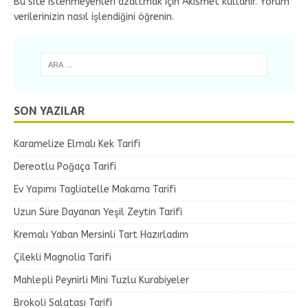
Bu site istenmeyenleri azaltmak için Akismet kullanır.
Yorum
verilerinizin nasıl işlendiğini öğrenin.
SON YAZILAR
Karamelize Elmalı Kek Tarifi
Dereotlu Poğaça Tarifi
Ev Yapımı Tagliatelle Makarna Tarifi
Uzun Süre Dayanan Yeşil Zeytin Tarifi
Kremalı Yaban Mersinli Tart Hazırladım
Çilekli Magnolia Tarifi
Mahlepli Peynirli Mini Tuzlu Kurabiyeler
Brokoli Salatası Tarifi