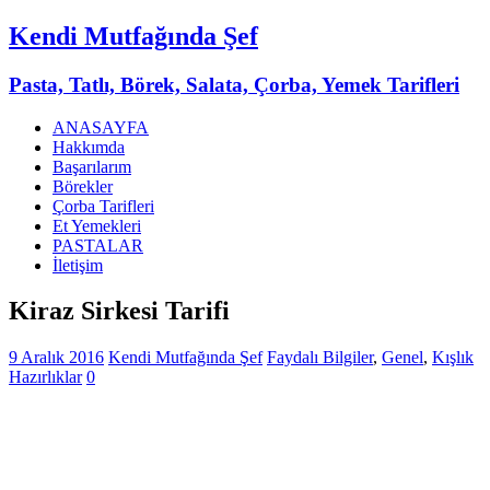
Kendi Mutfağında Şef
Pasta, Tatlı, Börek, Salata, Çorba, Yemek Tarifleri
ANASAYFA
Hakkımda
Başarılarım
Börekler
Çorba Tarifleri
Et Yemekleri
PASTALAR
İletişim
Kiraz Sirkesi Tarifi
9 Aralık 2016
Kendi Mutfağında Şef
Faydalı Bilgiler
,
Genel
,
Kışlık
Hazırlıklar
0