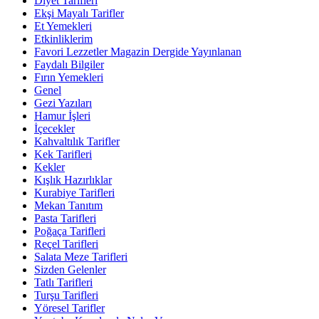
Diyet Tarifleri
Ekşi Mayalı Tarifler
Et Yemekleri
Etkinliklerim
Favori Lezzetler Magazin Dergide Yayınlanan
Faydalı Bilgiler
Fırın Yemekleri
Genel
Gezi Yazıları
Hamur İşleri
İçecekler
Kahvaltılık Tarifler
Kek Tarifleri
Kekler
Kışlık Hazırlıklar
Kurabiye Tarifleri
Mekan Tanıtım
Pasta Tarifleri
Poğaça Tarifleri
Reçel Tarifleri
Salata Meze Tarifleri
Sizden Gelenler
Tatlı Tarifleri
Turşu Tarifleri
Yöresel Tarifler