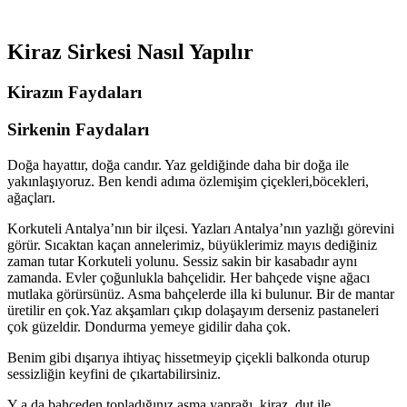
Kiraz Sirkesi Nasıl Yapılır
Kirazın Faydaları
Sirkenin Faydaları
Doğa hayattır, doğa candır. Yaz geldiğinde daha bir doğa ile
yakınlaşıyoruz. Ben kendi adıma özlemişim çiçekleri,böcekleri,
ağaçları.
Korkuteli Antalya’nın bir ilçesi. Yazları Antalya’nın yazlığı görevini
görür. Sıcaktan kaçan annelerimiz, büyüklerimiz mayıs dediğiniz
zaman tutar Korkuteli yolunu. Sessiz sakin bir kasabadır aynı
zamanda. Evler çoğunlukla bahçelidir. Her bahçede vişne ağacı
mutlaka görürsünüz. Asma bahçelerde illa ki bulunur. Bir de mantar
üretilir en çok.Yaz akşamları çıkıp dolaşayım derseniz pastaneleri
çok güzeldir. Dondurma yemeye gidilir daha çok.
Benim gibi dışarıya ihtiyaç hissetmeyip çiçekli balkonda oturup
sessizliğin keyfini de çıkartabilirsiniz.
Y a da bahçeden topladığınız asma yaprağı, kiraz, dut ile