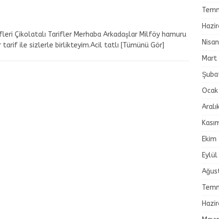
Temm
Hazi
ifleri Çikolatalı Tarifler Merhaba Arkadaşlar Milföy hamuru
Nisa
tarif ile sizlerle birlikteyim.Acil tatlı
[Tümünü Gör]
Mart
Şuba
Ocak
Aralı
Kası
Ekim
Eylül
Ağus
Temm
Hazi