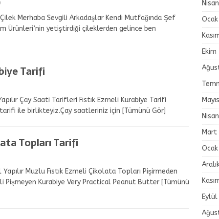
Nisa
0
alı Çilek Merhaba Sevgili Arkadaşlar Kendi Mutfağında Şef
Ocak
Ürünleri’nin yetiştirdiği çileklerden gelince ben
Kası
Ekim
Ağus
biye Tarifi
Temm
Mayı
Yapılır Çay Saati Tarifleri Fıstık Ezmeli Kurabiye Tarifi
rifi ile birlikteyiz.Çay saatleriniz için
[Tümünü Gör]
Nisa
Mart
ata Topları Tarifi
Ocak
Aralı
l Yapılır Muzlu Fıstık Ezmeli Çikolata Topları Pişirmeden
Kası
meli Pişmeyen Kurabiye Very Practical Peanut Butter
[Tümünü
Eylül
Ağus