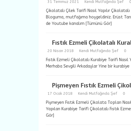
31 Temmuz 2021
Kendi Mutfağında Şef
Çikolatalı Çilek Tarifi Nasıl Yapılır Çikolat
Bloguma, mutfağıma hoşgeldiniz. Erüst Tarım 
de Youtube kanalım
[Tümünü Gör]
Fıstık Ezmeli Çikolatalı Kura
20 Nisan 2018
Kendi Mutfağında Şef
0
Fıstık Ezmeli Çikolatalı Kurabiye Tarifi Nasıl 
Merhaba Sevgili Arkadaşlar Yine bir kurabiye ta
Pişmeyen Fıstık Ezmeli Çikol
17 Ocak 2018
Kendi Mutfağında Şef
0
Pişmeyen Fıstık Ezmeli Çikolata Topları Nası
Yapılan Kurabiye Tarifi Çikolatalı Fıstık Ez
Gör]