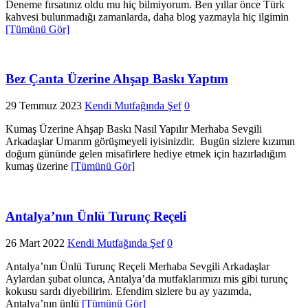
Deneme fırsatınız oldu mu hiç bilmiyorum. Ben yıllar önce Türk
kahvesi bulunmadığı zamanlarda, daha blog yazmayla hiç ilgimin
[Tümünü Gör]
Bez Çanta Üzerine Ahşap Baskı Yaptım
29 Temmuz 2023
Kendi Mutfağında Şef
0
Kumaş Üzerine Ahşap Baskı Nasıl Yapılır Merhaba Sevgili
Arkadaşlar Umarım görüşmeyeli iyisinizdir. Bugün sizlere kızımın
doğum gününde gelen misafirlere hediye etmek için hazırladığım
kumaş üzerine
[Tümünü Gör]
Antalya’nın Ünlü Turunç Reçeli
26 Mart 2022
Kendi Mutfağında Şef
0
Antalya’nın Ünlü Turunç Reçeli Merhaba Sevgili Arkadaşlar
Aylardan şubat olunca, Antalya’da mutfaklarımızı mis gibi turunç
kokusu sardı diyebilirim. Efendim sizlere bu ay yazımda,
Antalya’nın ünlü
[Tümünü Gör]