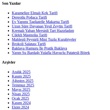
Son Yazılar
Karamelize Elmalı Kek Tarifi
Dereotlu Poğaça Tarifi
Ev Yapımı Tagliatelle Makarna Tarifi
Uzun Süre Dayanan Yeşil Zeytin Tarifi
Kremalı Yaban Mersinli Tart Hazırladım
Çilekli Magnolia Tarifi
Mahlepli Peynirli Mini Tuzlu Kurabiyeler
Brokoli Salatası Tarifi
Baklava Hamuru İle Pratik Baklava
Yarım Su Bardağı Yulafla Havuçlu Patatesli Börek
Arşivler
Aralık 2025
Kasım 2025
Ağustos 2025
Temmuz 2025
Mayıs 2025
Nisan 2025
Ocak 2025
Kasım 2024
Ekim 2024