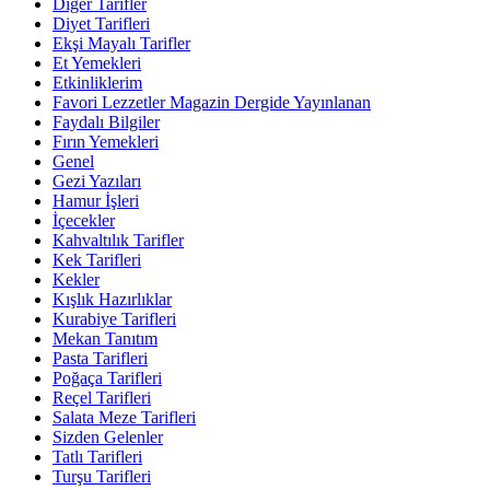
Diğer Tarifler
Diyet Tarifleri
Ekşi Mayalı Tarifler
Et Yemekleri
Etkinliklerim
Favori Lezzetler Magazin Dergide Yayınlanan
Faydalı Bilgiler
Fırın Yemekleri
Genel
Gezi Yazıları
Hamur İşleri
İçecekler
Kahvaltılık Tarifler
Kek Tarifleri
Kekler
Kışlık Hazırlıklar
Kurabiye Tarifleri
Mekan Tanıtım
Pasta Tarifleri
Poğaça Tarifleri
Reçel Tarifleri
Salata Meze Tarifleri
Sizden Gelenler
Tatlı Tarifleri
Turşu Tarifleri