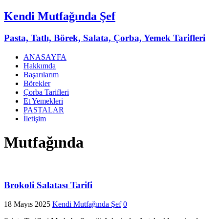
Kendi Mutfağında Şef
Pasta, Tatlı, Börek, Salata, Çorba, Yemek Tarifleri
ANASAYFA
Hakkımda
Başarılarım
Börekler
Çorba Tarifleri
Et Yemekleri
PASTALAR
İletişim
Mutfağında
Brokoli Salatası Tarifi
18 Mayıs 2025
Kendi Mutfağında Şef
0