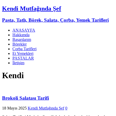
Kendi Mutfağında Şef
Pasta, Tatlı, Börek, Salata, Çorba, Yemek Tarifleri
ANASAYFA
Hakkımda
Başarılarım
Börekler
Çorba Tarifleri
Et Yemekleri
PASTALAR
İletişim
Kendi
Brokoli Salatası Tarifi
18 Mayıs 2025
Kendi Mutfağında Şef
0