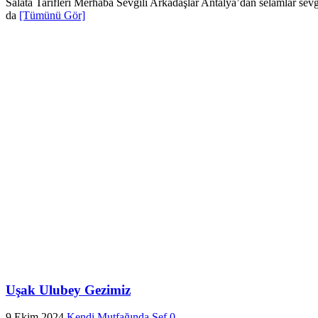
Salata Tarifleri Merhaba Sevgili Arkadaşlar Antalya’dan selamlar sev
da
[Tümünü Gör]
Uşak Ulubey Gezimiz
9 Ekim 2024
Kendi Mutfağında Şef
0