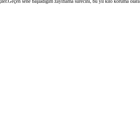
giler.Geçen sene başladığım zayıflama sürecini, bu yıl kilo koruma ol