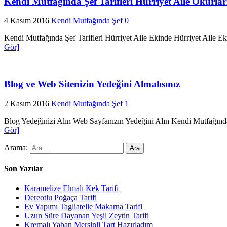
Kendi Mutfağında Şef Tarifleri Hürriyet Aile Okurlar
4 Kasım 2016
Kendi Mutfağında Şef
0
Kendi Mutfağında Şef Tarifleri Hürriyet Aile Ekinde Hürriyet Aile E
Gör]
Blog ve Web Sitenizin Yedeğini Almalısınız
2 Kasım 2016
Kendi Mutfağında Şef
1
Blog Yedeğinizi Alın Web Sayfanızın Yedeğini Alın Kendi Mutfağında
Gör]
Arama:
Son Yazılar
Karamelize Elmalı Kek Tarifi
Dereotlu Poğaça Tarifi
Ev Yapımı Tagliatelle Makarna Tarifi
Uzun Süre Dayanan Yeşil Zeytin Tarifi
Kremalı Yaban Mersinli Tart Hazırladım