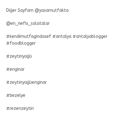
Diğer Sayfam @yasamutfakta
@en_nefis_salatalar
#kendimutfagindasef #antalya #antalyablogger
#foodblogger
#zeytinyağlı
#enginar
#zeytinyağlıenginar
#bezelye
#rezenzeytin