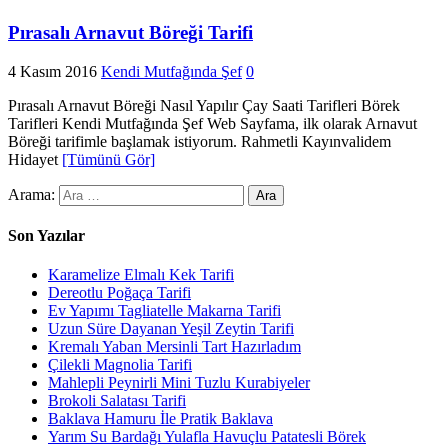
Pırasalı Arnavut Böreği Tarifi
4 Kasım 2016
Kendi Mutfağında Şef
0
Pırasalı Arnavut Böreği Nasıl Yapılır Çay Saati Tarifleri Börek
Tarifleri Kendi Mutfağında Şef Web Sayfama, ilk olarak Arnavut
Böreği tarifimle başlamak istiyorum. Rahmetli Kayınvalidem
Hidayet
[Tümünü Gör]
Arama:
Son Yazılar
Karamelize Elmalı Kek Tarifi
Dereotlu Poğaça Tarifi
Ev Yapımı Tagliatelle Makarna Tarifi
Uzun Süre Dayanan Yeşil Zeytin Tarifi
Kremalı Yaban Mersinli Tart Hazırladım
Çilekli Magnolia Tarifi
Mahlepli Peynirli Mini Tuzlu Kurabiyeler
Brokoli Salatası Tarifi
Baklava Hamuru İle Pratik Baklava
Yarım Su Bardağı Yulafla Havuçlu Patatesli Börek