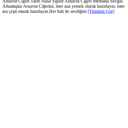
Arnavut Ciğeri Tarifi Nasıl Yapılır Arnavut Ciğeri Merhaba Sevgili
Arkadaşlar Arnavut Ciğerini, ister ana yemek olarak hazırlayın, ister
ara çeşit olarak hazırlayın.Her hali ile sevdiğim
[Tümünü Gör]