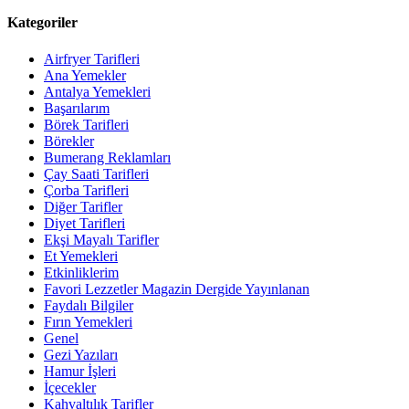
Kategoriler
Airfryer Tarifleri
Ana Yemekler
Antalya Yemekleri
Başarılarım
Börek Tarifleri
Börekler
Bumerang Reklamları
Çay Saati Tarifleri
Çorba Tarifleri
Diğer Tarifler
Diyet Tarifleri
Ekşi Mayalı Tarifler
Et Yemekleri
Etkinliklerim
Favori Lezzetler Magazin Dergide Yayınlanan
Faydalı Bilgiler
Fırın Yemekleri
Genel
Gezi Yazıları
Hamur İşleri
İçecekler
Kahvaltılık Tarifler