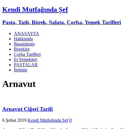
Kendi Mutfağında Şef
Pasta, Tatlı, Börek, Salata, Çorba, Yemek Tarifleri
ANASAYFA
Hakkımda
Başarılarım
Börekler
Çorba Tarifleri
Et Yemekleri
PASTALAR
İletişim
Arnavut
Arnavut Ciğeri Tarifi
6 Şubat 2019
Kendi Mutfağında Şef
0