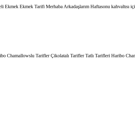
eli Ekmek Ekmek Tarifi Merhaba Arkadaşlarım Haftasonu kahvaltısı için a
o Chamallowslu Tarifler Çikolatalı Tarifler Tatlı Tarifleri Haribo Cha