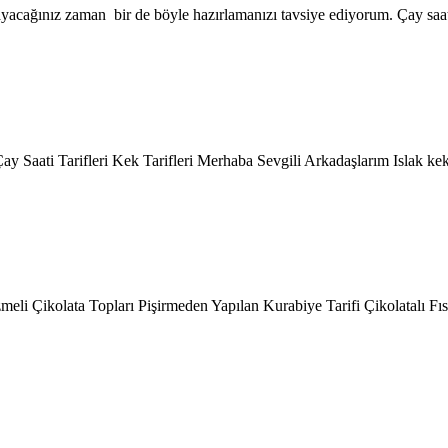
ayacağınız zaman bir de böyle hazırlamanızı tavsiye ediyorum. Çay saat
 Çay Saati Tarifleri Kek Tarifleri Merhaba Sevgili Arkadaşlarım Islak 
zmeli Çikolata Topları Pişirmeden Yapılan Kurabiye Tarifi Çikolatalı F