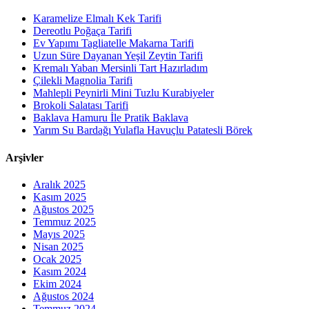
Karamelize Elmalı Kek Tarifi
Dereotlu Poğaça Tarifi
Ev Yapımı Tagliatelle Makarna Tarifi
Uzun Süre Dayanan Yeşil Zeytin Tarifi
Kremalı Yaban Mersinli Tart Hazırladım
Çilekli Magnolia Tarifi
Mahlepli Peynirli Mini Tuzlu Kurabiyeler
Brokoli Salatası Tarifi
Baklava Hamuru İle Pratik Baklava
Yarım Su Bardağı Yulafla Havuçlu Patatesli Börek
Arşivler
Aralık 2025
Kasım 2025
Ağustos 2025
Temmuz 2025
Mayıs 2025
Nisan 2025
Ocak 2025
Kasım 2024
Ekim 2024
Ağustos 2024
Temmuz 2024