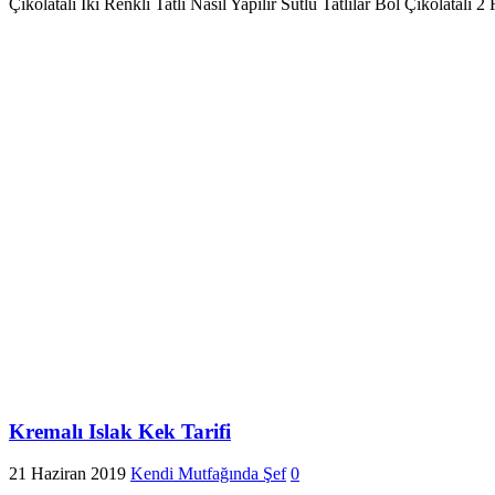
Çikolatalı İki Renkli Tatlı Nasıl Yapılır Sütlü Tatlılar Bol Çikolatal
Kremalı Islak Kek Tarifi
21 Haziran 2019
Kendi Mutfağında Şef
0