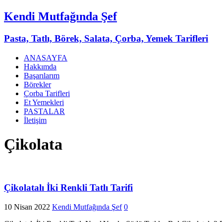
Kendi Mutfağında Şef
Pasta, Tatlı, Börek, Salata, Çorba, Yemek Tarifleri
ANASAYFA
Hakkımda
Başarılarım
Börekler
Çorba Tarifleri
Et Yemekleri
PASTALAR
İletişim
Çikolata
Çikolatalı İki Renkli Tatlı Tarifi
10 Nisan 2022
Kendi Mutfağında Şef
0