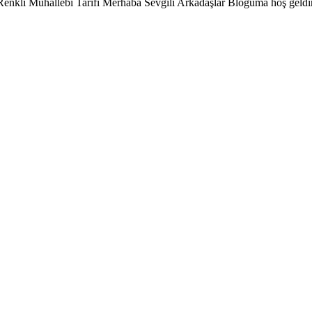
ı 2 Renkli Muhallebi Tarifi Merhaba Sevgili Arkadaşlar Bloguma hoş geldi